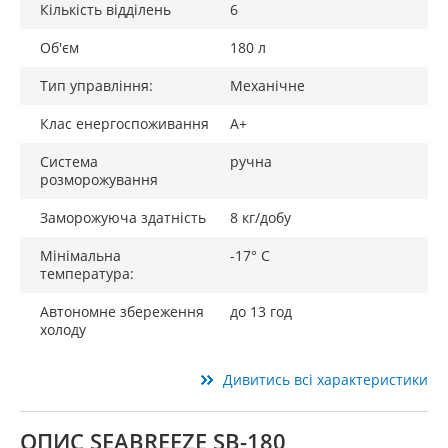
Кількість відділень
6
Об'єм
180 л
Тип управління:
Механічне
Клас енергоспоживання
A+
Система
ручна
розморожування
Заморожуюча здатність
8 кг/добу
Мінімальна
-17° C
температура:
Автономне збереження
до 13 год
холоду
Дивитись всі характеристики
ОПИС SEABREEZE SB-180