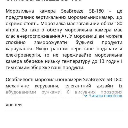
Морозильна камера SeaBreeze SB-180 – це
представник вертикальних морозильних камер, що
окремо стоять. Морозилка має загальний об'єм 180
літрів. За такого обсягу морозильна камера має
клас енергоспоживання А+. У морозилці ви можете
спокійно заморожувати будь-які продукти
харчування. Якщо раптом перестане подаватися
електроенергія, то не переживайте морозильна
камера збереже низьку температуру до 13 годин і
тим самим збереже ваші продукти.
Особливості морозильної камери SeaBreeze SB-180:
механічне керування, елегантний дизайн із
вбудованими ручками, 6 висувних прозорих
Читати повністю
кошиків для продуктів, зміна напряму відчинення
дверей.