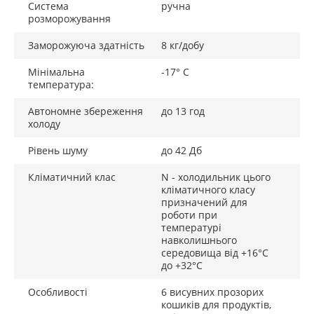
Система
ручна
розморожування
Заморожуюча здатність
8 кг/добу
Мінімальна
-17° C
температура:
Автономне збереження
до 13 год
холоду
Рівень шуму
до 42 Дб
Кліматичний клас
N - холодильник цього
кліматичного класу
призначений для
роботи при
температурі
навколишнього
середовища від +16°С
до +32°С
Особливості
6 висувних прозорих
кошиків для продуктів,