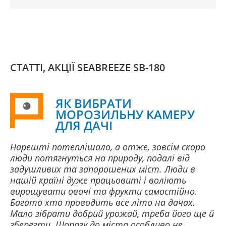
СТАТТІ, АКЦІЇ SEABREEZE SB-180
ЯК ВИБРАТИ
МОРОЗИЛЬНУ КАМЕРУ
ДЛЯ ДАЧІ
Нарешті потеплішало, а отже, зовсім скоро
люди потягнуться на природу, подалі від
задушливих та запорошених міст. Люди в
нашій країні дуже працьовиті і воліють
вирощувати овочі та фрукти самостійно.
Багато хто проводить все літо на дачах.
Мало зібрати добрий урожай, треба його ще й
зберегти. Щоразу до міста особливо не