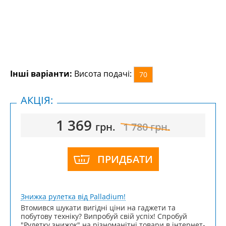
Інші варіанти:
Висота подачі:
70
АКЦІЯ:
1 369
грн.
1 780
грн.
ПРИДБАТИ
Знижка рулетка від Palladium!
Втомився шукати вигідні ціни на гаджети та
побутову техніку? Випробуй свій успіх! Спробуй
"Рулетку знижок" на різноманітні товари в інтернет-