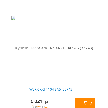
WERK XKJ-1104 SA5 (33743)
6 021
грн.
7 827
грн.