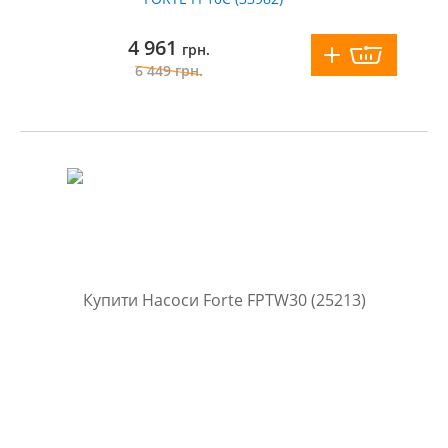
4 961
грн.
6 449
грн.