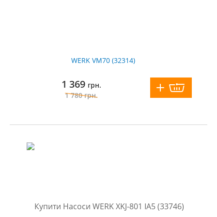
WERK VM70 (32314)
1 369
грн.
1 780
грн.