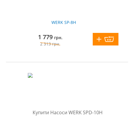
WERK SP-8H
1 779
грн.
2 313
грн.