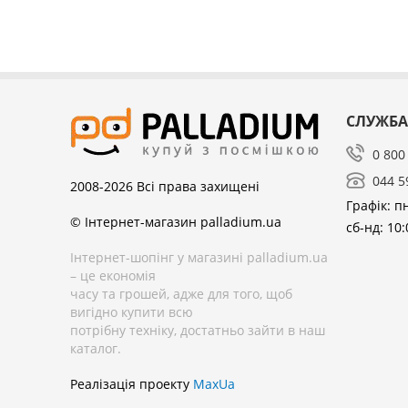
СЛУЖБА
0 800
044 5
2008-2026
Всі права захищені
Графік: пн
© Інтернет-магазин palladium.ua
сб-нд: 10:
Інтернет-шопінг у магазині palladium.ua
– це економія
часу та грошей, адже для того, щоб
вигідно купити всю
потрібну техніку, достатньо зайти в наш
каталог.
Реалізація проекту
MaxUa