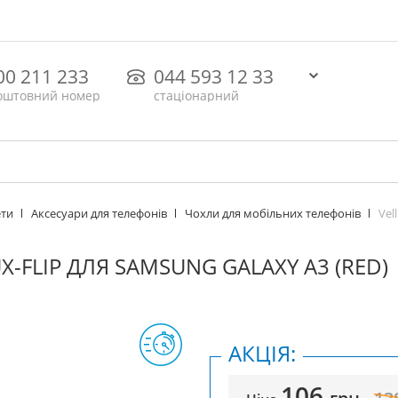
00 211 233
044 593 12 33
оштовний номер
стаціонарний
Vell
ети
Аксесуари для телефонів
Чохли для мобільних телефонів
UX-FLIP ДЛЯ SAMSUNG GALAXY A3 (RED)
АКЦІЯ:
106