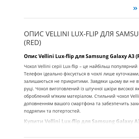
ОПИС VELLINI LUX-FLIP ДЛЯ SAMS
(RED)
Опис Vellini Lux-flip для Samsung Galaxy A3 (
Чохол Vellini серії Lux-flip – це найбільш популярний
Телефон ідеально фіксується в чохлі лише куточками,
залишаються не прикритими. Завдяки цьому ви не в
руці. Чохол виготовлений із штучної шкіри високої як
оброблений м'яким матеріалом. Стильний чохол Vellin
доповненням вашого смартфона та забезпечить захи
подряпин та потертостей.
Купити Vellini Lux-flip для Samsung Galaxy A3