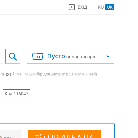
ВХІД
RU
UK
Пусто
немає товарів
ini
Vellini Lux-flip для Samsung Galaxy A3 (Red)
[X]
Код 116047
ПРИДБАТИ