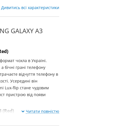
Дивитись всі характеристики
UNG GALAXY A3
Red)
 формат чохла в Україні.
 а бічні грані телефону
трачаєте відчуття телефону в
ості. Усередині він
i Lux-flip стане чудовим
ст пристрою від появи
 (Red)
Читати повністю