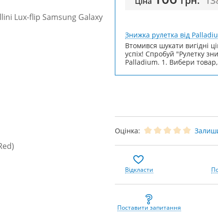
грн.
13
Ціна
Знижка рулетка від Palladi
Втомився шукати вигідні ці
успіх! Спробуй "Рулетку зн
Palladium. 1. Вибери товар,
Оцінка:
Залиши
Відкласти
По
Поставити запитання