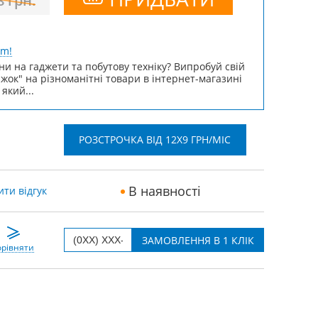
8
грн.
um!
ни на гаджети та побутову техніку? Випробуй свій
ижок" на різноманітні товари в інтернет-магазині
 який...
РОЗСТРОЧКА ВІД 12X9 ГРН/МІС
В наявності
ти відгук
рівняти