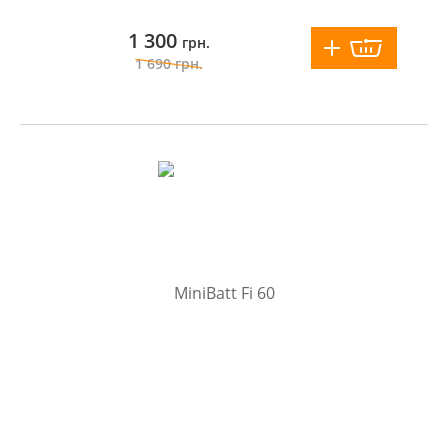
1 300
грн.
1 690
грн.