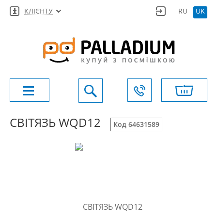
КЛІЄНТУ
RU
UK
СВІТЯЗЬ WQD12
Код 64631589