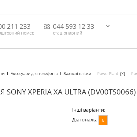
00 211 233
044 593 12 33
оштовний номер
стаціонарний
PowerPlant
Pow
ети
Аксесуари для телефонів
Захисні плівки
[X]
 SONY XPERIA XA ULTRA (DV00TS0066)
Інші варіанти:
Діагональ:
6