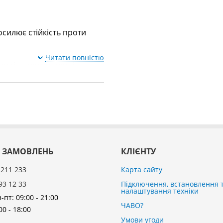
осилює стійкість проти
Читати повністю
ості та насиченості.
німання, переклеювання.
розлетиться на дрібні
 ЗАМОВЛЕНЬ
КЛІЄНТУ
 211 233
Карта сайту
93 12 33
Підключення, встановлення 
налаштування техніки
-пт: 09:00 - 21:00
ЧАВО?
00 - 18:00
Умови угоди