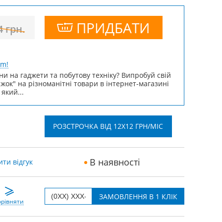
ПРИДБАТИ
4
грн.
um!
ни на гаджети та побутову техніку? Випробуй свій
ижок" на різноманітні товари в інтернет-магазині
 який...
РОЗСТРОЧКА ВІД 12X12 ГРН/МІС
В наявності
ти відгук
рівняти