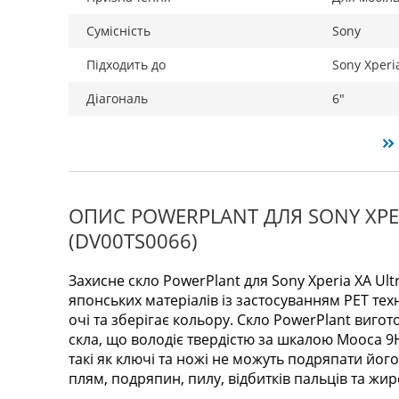
Сумісність
Sony
Підходить до
Sony Xperi
Діагональ
6"
ОПИС POWERPLANT ДЛЯ SONY XPER
(DV00TS0066)
Захисне скло PowerPlant для Sony Xperia XA Ult
японських матеріалів із застосуванням PET тех
очі та зберігає кольору. Скло PowerPlant вигот
скла, що володіє твердістю за шкалою Мооса 9H
такі як ключі та ножі не можуть подряпати його
плям, подряпин, пилу, відбитків пальців та жи