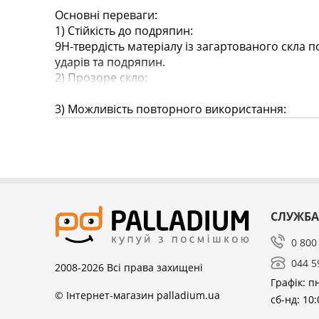
Основні переваги:
​​1) Стійкість до подряпин:
9H-твердість матеріалу із загартованого скла п
ударів та подряпин.
2) Прозоре скло:
98% світлопропускання, картинка не втрачає як
3) Можливість повторного використання:
можна використовувати повторно. Легко для з
4) Антискельний захист:
Навіть якщо захисне скло розіб'ється, воно не 
уламки, які можуть порізати.
Діагональ захисного скла: 6"
СЛУЖБА
Комплектація:
0 800
1) Захисне скло
044 5
2) Полірувальна тканина
2008-2026
Всі права захищені
3) Серветка спиртова
Графік: пн
© Інтернет-магазин palladium.ua
4) Наклейка для видалення пилу
сб-нд: 10: