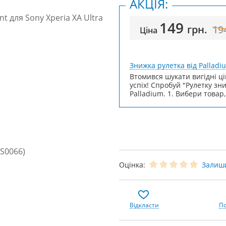
АКЦІЯ:
149
грн.
19
Ціна
Знижка рулетка від Palladi
Втомився шукати вигідні ці
успіх! Спробуй "Рулетку зн
Palladium. 1. Вибери товар,
Оцінка:
Залиши
Відкласти
По