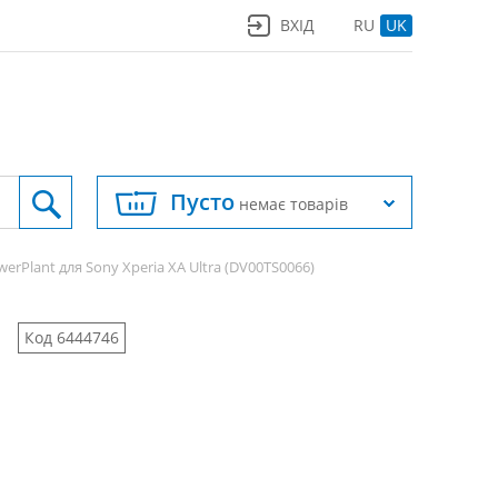
ВХІД
RU
UK
Пусто
немає товарів
erPlant для Sony Xperia XA Ultra (DV00TS0066)
Код 6444746