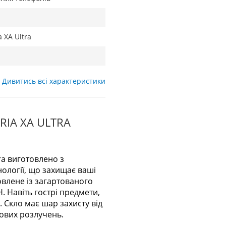
a XA Ultra
Дивитись всі характеристики
IA XA ULTRA
ra виготовлено з
нології, що захищає ваші
овлене із загартованого
. Навіть гострі предмети,
. Скло має шар захисту від
рових розлучень.