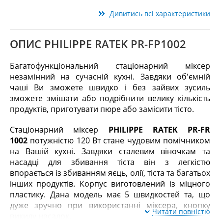
Дивитись всі характеристики
ОПИС PHILIPPE RATEK PR-FP1002
Багатофункціональний стаціонарний міксер
незамінний на сучасній кухні. Завдяки об'ємній
чаші Ви зможете швидко і без зайвих зусиль
зможете змішати або подрібнити велику кількість
продуктів, приготувати пюре або замісити тісто.
Стаціонарний міксер
PHILIPPE RATEK PR-FR
1002
потужністю 120 Вт стане чудовим помічником
на Вашій кухні. Завдяки сталевим віночкам та
насадці для збивання тіста він з легкістю
впорається із збиванням яєць, олії, тіста та багатьох
інших продуктів. Корпус виготовлений із міцного
пластику. Дана модель має 5 швидкостей та, що
дуже зручно при використанні міксера, кнопку
Читати повністю
викиду насадок.