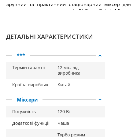
Зручний та практичний стаціонарний міксер для
щоденного використання від Philippe Ratek. Міксер
має два віночки для збивання крему та білків.
Також міксер оснащений кнопкою видалення з
міксера насадок або віночків та пластиковою
ДЕТАЛЬНІ ХАРАКТЕРИСТИКИ
чашею об'ємом 3,5 л.
***
Термін гарантії
12 міс. від
виробника
Країна виробник
Китай
Міксери
Потужність
120 Вт
Додаткові функції
Чаша
Турбо режим