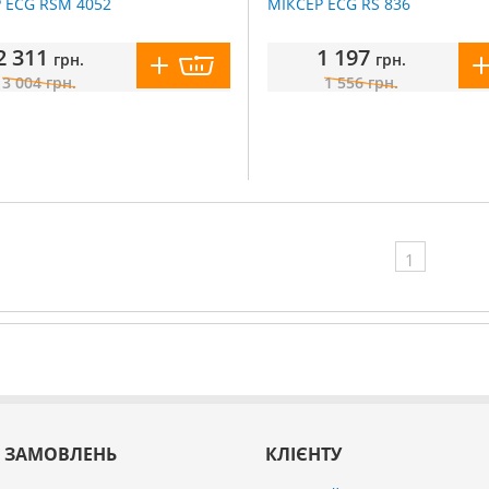
 ECG RSM 4052
МІКСЕР ECG RS 836
2 311
1 197
грн.
грн.
3 004
грн.
1 556
грн.
1
 ЗАМОВЛЕНЬ
КЛІЄНТУ