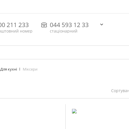
00 211 233
044 593 12 33
оштовний номер
стаціонарний
Міксери
Для кухні
Сортува