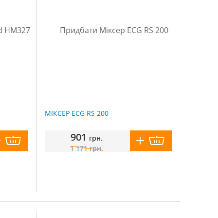
МІКСЕР ECG RS 200
901
грн.
1 171
грн.