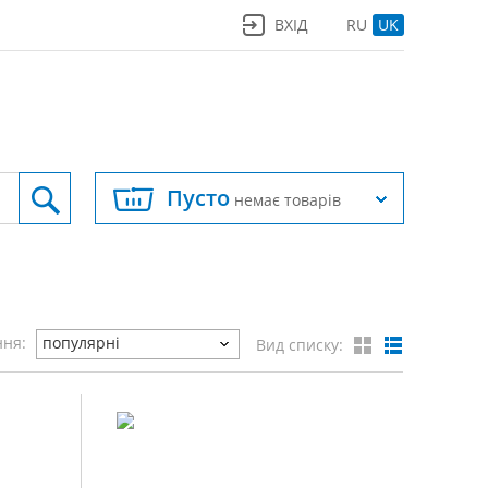
ВХІД
RU
UK
Пусто
немає товарів
ння:
популярні
Вид списку: