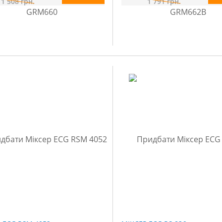
1 508
грн.
1 791
грн.