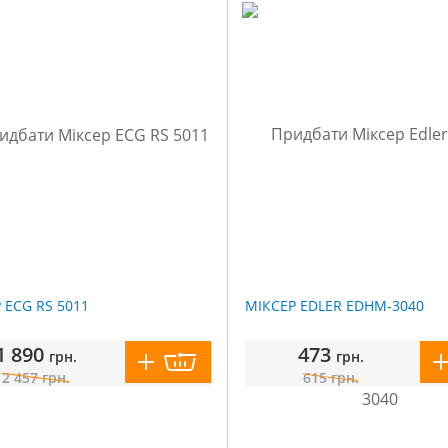
 ECG RS 5011
МІКСЕР EDLER EDHM-3040
1 890
473
грн.
грн.
2 457
грн.
615
грн.