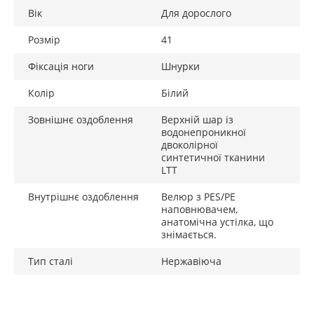
Вік
Для дорослого
Розмір
41
Фіксація ноги
Шнурки
Колір
Білий
Зовнішнє оздоблення
Верхній шар із
водонепроникної
двоколірної
синтетичної тканини
LTT
Внутрішнє оздоблення
Велюр з PES/PE
наповнювачем,
анатомічна устілка, що
знімається.
Тип сталі
Нержавіюча