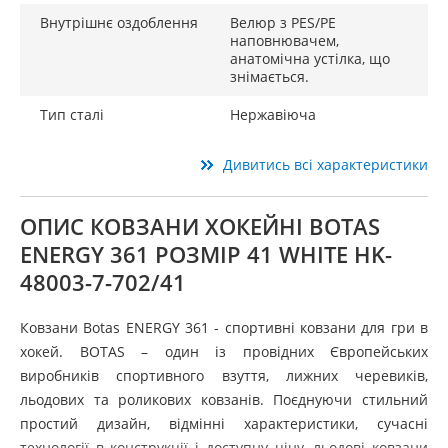
Внутрішнє оздоблення
Велюр з PES/PE
наповнювачем,
анатомічна устілка, що
знімається.
Тип сталі
Нержавіюча
Дивитись всі характеристики
ОПИС КОВЗАНИ ХОКЕЙНІ BOTAS
ENERGY 361 РОЗМІР 41 WHITE HK-
48003-7-702/41
Ковзани Botas ENERGY 361 - спортивні ковзани для гри в
хокей. BOTAS – один із провідних Європейських
виробників спортивного взуття, лижних черевиків,
льодових та роликових ковзанів. Поєднуючи стильний
простий дизайн, відмінні характеристики, сучасні
технології в конструкції і доступну ціну, льодові ковзани