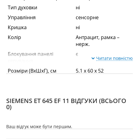
Тип духовки
ні
Управління
сенсорне
Кришка
ні
Колір
Антрацит, рамка –
нерж.
Блокування панелі
є
Читати повністю
керування
Розміри (ВхШхГ), см
5.1 x 60 x 52
Варильна поверхня
SIEMENS ET 645 EF 11 ВІДГУКИ
(ВСЬОГО
0)
Залежна
ні
Кількість газових
ні
Ваш відгук може бути першим.
конфорок
Кількість електричних
4