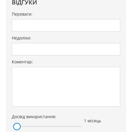
ВІДГУКИ
Максимальна споживана потужність (Вт): 7000
Гарантія
36 міс
Переваги:
Недоліки:
Коментар:
Досвід використання:
1 місяць