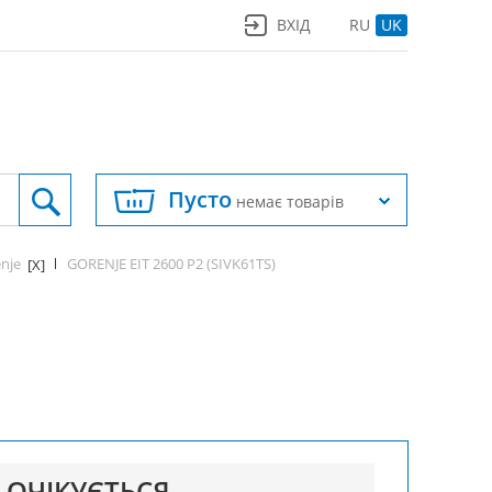
ВХІД
RU
UK
Пусто
немає товарів
nje
GORENJE EIT 2600 P2 (SIVK61TS)
[X]
ОЧІКУЄТЬСЯ