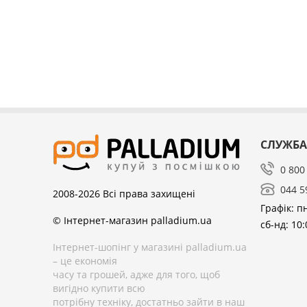
СЛУЖБА
0 800
044 5
2008-2026
Всі права захищені
Графік: пн
© Інтернет-магазин palladium.ua
сб-нд: 10:
Інтернет-шопінг у магазині palladium.ua
– це економія
часу та грошей, адже для того, щоб
вигідно купити всю
потрібну техніку, достатньо зайти в наш