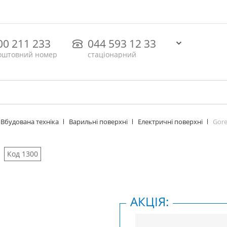
00 211 233
044 593 12 33
оштовний номер
стаціонарний
Gore
Вбудована техніка
Варильні поверхні
Електричні поверхні
Код 1300
АКЦІЯ: