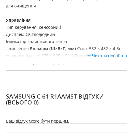
для очищення
Управління
Тип керування: сенсорний
Дисплек: Світлодіодний
Індикатор залишкового
тепла
.
живлення
Розміри (Ш×В×Г, мм)
Скло: 552 × 482 × 4
Без
упаковки (макс.): 575 × 505 × 52,6
При вбудовуванні: 560 ×
Читати повністю
490
Вага без упаковки (кг): 7,5
SAMSUNG C 61 R1AAMST ВІДГУКИ
(ВСЬОГО 0)
Ваш відгук може бути першим.
Гарантія
36 міс