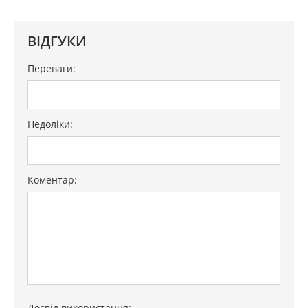
Тип нагрівального
н.д.
елемента
ВІДГУКИ
Газ-контроль конфорок
ні
Переваги:
Електрозапалювання
ні
конфорок
Індикатор залишкового
є
Недоліки:
тепла
Гарантія
12 міс.
Коментар:
Досвід використання: