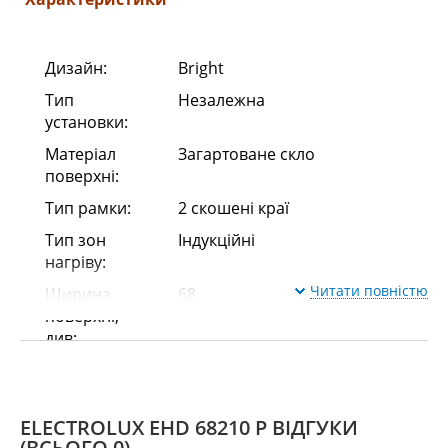
Дизайн:
Bright
Тип
Незалежна
установки:
Матеріал
Загартоване скло
поверхні:
Тип рамки:
2 скошені краї
Тип зон
Індукційні
нагріву:
Читати повністю
Ширина
68
поверхні,
див:
Функції
Система автоматичного
безпеки:
вимкнення
Ліва дальня
Індукційна
ELECTROLUX EHD 68210 P ВІДГУКИ
(ВСЬОГО 0)
зона нагріву: