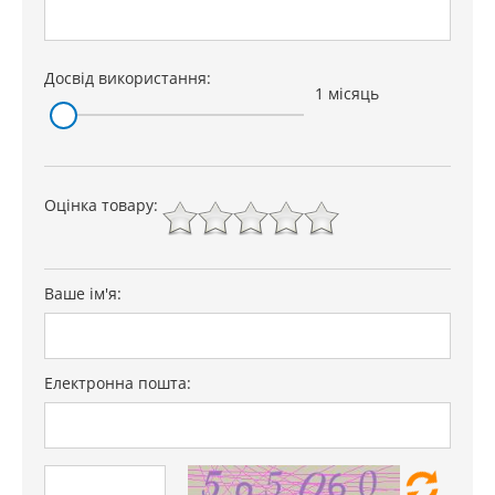
Ширина ніші,
680
мм:
Досвід використання:
Глибина ніші,
490
1 місяць
мм:
Висота ніші,
50
мм:
Країна
Німеччина
Оцінка товару:
виробництва:
Тип:
Електрична поверхня
Ваше ім'я:
Гарантія
12 міс
Електронна пошта: