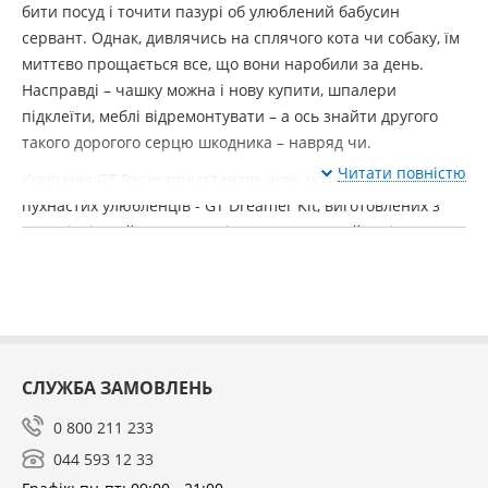
бити посуд і точити пазурі об улюблений бабусин
сервант. Однак, дивлячись на сплячого кота чи собаку, їм
миттєво прощається все, що вони наробили за день.
Насправді – чашку можна і нову купити, шпалери
підклеїти, меблі відремонтувати – а ось знайти другого
такого дорогого серцю шкодника – навряд чи.
Читати повністю
Компанія GT Racer представляє нову модель лежаків для
пухнастих улюбленців - GT Dreamer Kit, виготовлених з
матеріалів найвищої якості, що отримав неймовірно
стильний і акуратний зовнішній вигляд, він стане
улюбленим місцем відпочинку ваших чотирилапих друзів.
Домашній улюбленець заслуговує на своє власне спальне
місце, щоб не спати на ваших простирадлах і покривалах.
Новинка однозначно припаде до смаку не тільки
СЛУЖБА ЗАМОВЛЕНЬ
тваринам, а й їхнім господарям. Стильний акуратний
дизайн, різноманітність розмірного ряду та кольорів,
0 800 211 233
безсумнівно, задовольнять навіть найвибагливіших
044 593 12 33
користувачів.