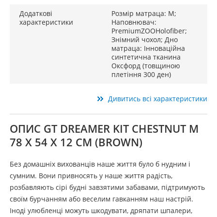
Додаткові
Розмір матраца: M;
характеристики
Наповнювач:
PremiumZOOHolofiber;
Знімний чохол; Дно
матраца: Інноваційна
синтетична тканина
Оксфорд (товщиною
плетіння 300 ден)
Дивитись всі характеристики
ОПИС GT DREAMER KIT CHESTNUT M
78 X 54 X 12 СМ (BROWN)
Без домашніх вихованців наше життя було б нудним і
сумним. Вони привносять у наше життя радість,
розбавляють сірі будні завзятими забавами, підтримують
своїм бурчанням або веселим гавканням наш настрій.
Іноді улюбленці можуть шкодувати, дряпати шпалери,