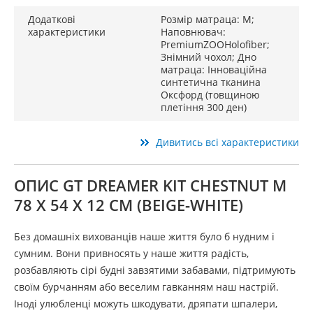
Додаткові
Розмір матраца: M;
характеристики
Наповнювач:
PremiumZOOHolofiber;
Знімний чохол; Дно
матраца: Інноваційна
синтетична тканина
Оксфорд (товщиною
плетіння 300 ден)
Дивитись всі характеристики
ОПИС GT DREAMER KIT CHESTNUT M
78 X 54 X 12 СМ (BEIGE-WHITE)
Без домашніх вихованців наше життя було б нудним і
сумним. Вони привносять у наше життя радість,
розбавляють сірі будні завзятими забавами, підтримують
своїм бурчанням або веселим гавканням наш настрій.
Іноді улюбленці можуть шкодувати, дряпати шпалери,