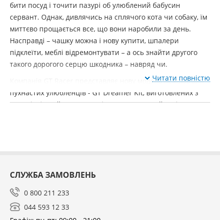
бити посуд і точити пазурі об улюблений бабусин
сервант. Однак, дивлячись на сплячого кота чи собаку, їм
миттєво прощається все, що вони наробили за день.
Насправді – чашку можна і нову купити, шпалери
підклеїти, меблі відремонтувати – а ось знайти другого
такого дорогого серцю шкодника – навряд чи.
Читати повністю
Компанія GT Racer представляє нову модель лежаків для
пухнастих улюбленців - GT Dreamer Kit, виготовлених з
матеріалів найвищої якості, що отримав неймовірно
стильний і акуратний зовнішній вигляд, він стане
улюбленим місцем відпочинку ваших чотирилапих друзів.
Домашній улюбленець заслуговує на своє власне спальне
місце, щоб не спати на ваших простирадлах і покривалах.
Новинка однозначно припаде до смаку не тільки
СЛУЖБА ЗАМОВЛЕНЬ
тваринам, а й їхнім господарям. Стильний акуратний
дизайн, різноманітність розмірного ряду та кольорів,
0 800 211 233
безсумнівно, задовольнять навіть найвибагливіших
044 593 12 33
користувачів.