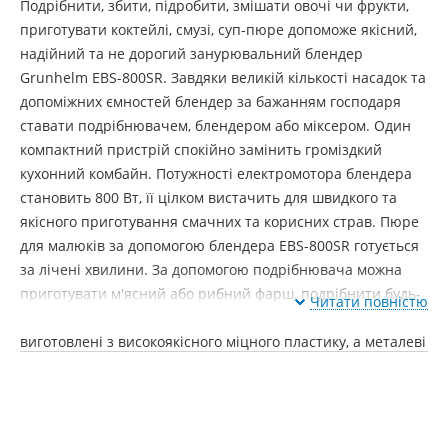
Подрібнити, збити, підробити, змішати овочі чи фрукти,
приготувати коктейлі, смузі, суп-пюре допоможе якісний,
надійний та не дорогий занурювальний блендер
Grunhelm EBS-800SR. Завдяки великій кількості насадок та
допоміжних ємностей блендер за бажанням господаря
ставати подрібнювачем, блендером або міксером. Один
компактний пристрій спокійно замінить громіздкий
кухонний комбайн. Потужності електромотора блендера
становить 800 Вт, її цілком вистачить для швидкого та
якісного приготування смачних та корисних страв. Пюре
для малюків за допомогою блендера EBS-800SR готується
за лічені хвилини. За допомогою подрібнювача можна
приготувати м'ясний або рибний фарш, подрібнити будь-
Читати повністю
які горіхи. Корпус блендера та його комплектуючі
виготовлені з високоякісного міцного пластику, а металеві
частини з якісної нержавіючої сталі. Для контролю
процесів подрібнення, збивання, перемішування блендер
оснащений регулятором швидкості. Невелика вага та
габаритні розміри блендера Grunhelm EBS-800SR