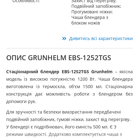
Особливості:
Захист від перегріву;
Подвійний запобіжник;
Прогумовані ніжки;
Чаша блендера з
блоком ножів
Дивитись всі характеристики
ОПИС GRUNHELM EBS-1252TGS
Стаціонарний блендер EBS-1252TGS Grunhelm
– якісна
модель із високою потужністю 1200 Вт. Чаша блендера
виготовлена ​​із термоскла, об'єм 1500 мл. Стаціонарна
конструкція дає можливість роботи з блендером без
допомоги рук.
Для зручності та безпеки використання передбачені
подвійний запобіжник, гумові ніжки, захист від перегріву.
У блендері є подрібнювач, його ємність 500 мл. Є 3
режими швидкості. Додатково комплектується чаша з