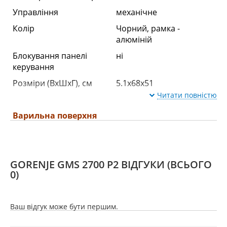
Управління
механічне
Колір
Чорний, рамка -
алюміній
Блокування панелі
ні
керування
Розміри (ВхШхГ), см
5.1x68x51
Читати повністю
Варильна поверхня
Залежна
ні
GORENJE GMS 2700 P2 ВІДГУКИ
(ВСЬОГО
Кількість газових
5
0)
конфорок
Кількість електричних
ні
конфорок
Ваш відгук може бути першим.
Покриття робочої
склокераміка