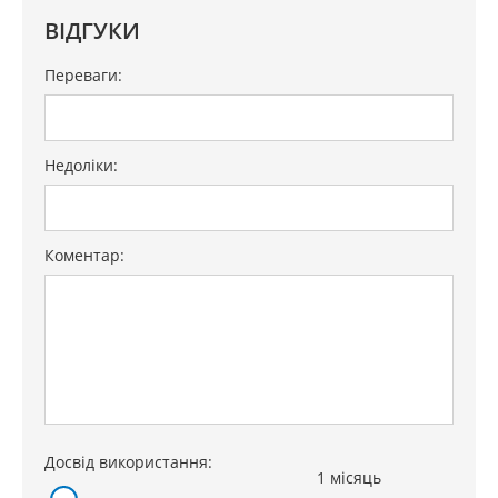
поверхні
ВІДГУКИ
Газ-контроль конфорок
так
Переваги:
Електрозапалювання
так
конфорок
Недоліки:
Гарантія
24 міс.
Коментар:
Досвід використання:
1 місяць