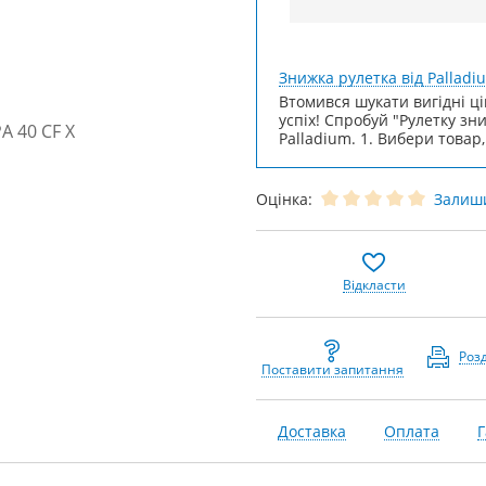
Знижка рулетка від Palladi
Втомився шукати вигідні ці
успіх! Спробуй "Рулетку зн
Palladium. 1. Вибери товар,
Оцінка:
Залиши
Відкласти
Роз
Поставити запитання
Доставка
Оплата
Г