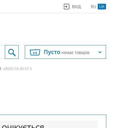
ВХІД
RU
UK
Пусто
немає товарів
ARDO PA 40 CF X
ОЧІКУЄТЬСЯ