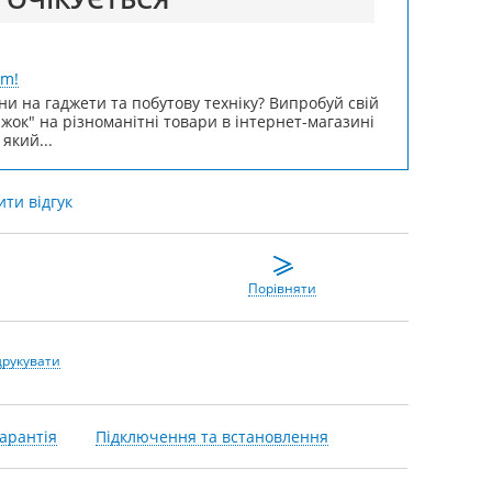
um!
ни на гаджети та побутову техніку? Випробуй свій
ижок" на різноманітні товари в інтернет-магазині
 який...
ти відгук
Порівняти
друкувати
арантія
Підключення та встановлення