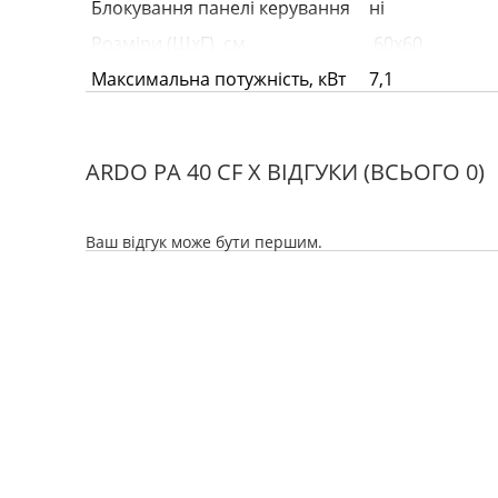
Блокування панелі керування
ні
Розміри (ШхГ), см
60х60
Максимальна потужність, кВт
7,1
Дизайн
classic
ARDO PA 40 CF X ВІДГУКИ
(ВСЬОГО 0)
Варильна поверхня
Ваш відгук може бути першим.
Залежна
ні
Кількість газових конфорок
4
Кількість електричних
ні
конфорок
Покриття робочої поверхні
сталь
Електрозапалювання
так
конфорок
Тип грат
емал. сталь