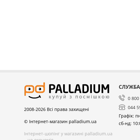
СЛУЖБА
0 800
044 5
2008-2026
Всі права захищені
Графік: пн
© Інтернет-магазин palladium.ua
сб-нд: 10:
Інтернет-шопінг у магазині palladium.ua
– це економія