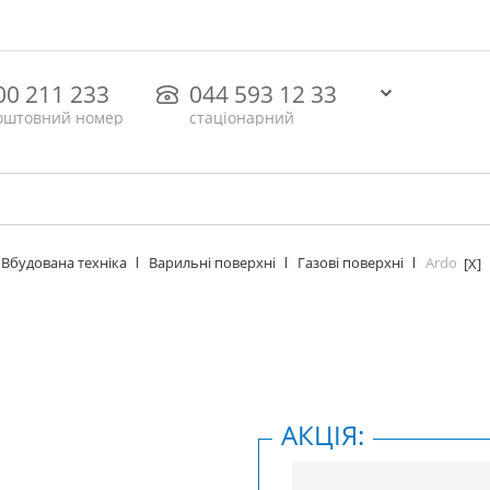
00 211 233
044 593 12 33
оштовний номер
стаціонарний
Ardo
Вбудована техніка
Варильні поверхні
Газові поверхні
[X]
АКЦІЯ: