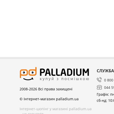
СЛУЖБА
0 800
044 5
2008-2026
Всі права захищені
Графік: пн
© Інтернет-магазин palladium.ua
сб-нд: 10:
Інтернет-шопінг у магазині palladium.ua
– це економія