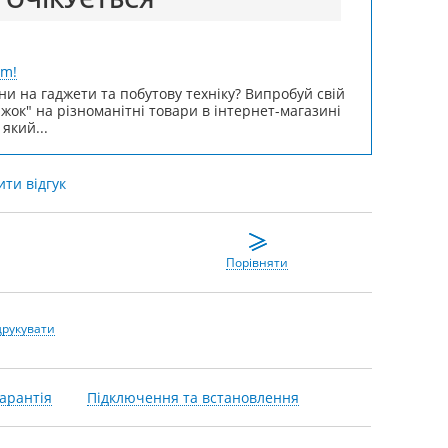
um!
ни на гаджети та побутову техніку? Випробуй свій
ижок" на різноманітні товари в інтернет-магазині
 який...
ти відгук
Порівняти
друкувати
арантія
Підключення та встановлення