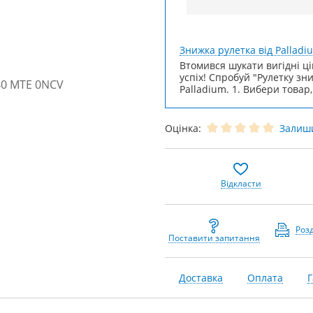
Знижка рулетка від Palladi
Втомився шукати вигідні ці
успіх! Спробуй "Рулетку зн
Palladium. 1. Вибери товар,
Оцінка:
Залиши
Відкласти
Роз
Поставити запитання
Доставка
Оплата
Г