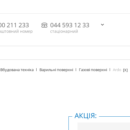
00 211 233
044 593 12 33
оштовний номер
стаціонарний
Ardo
Вбудована техніка
Варильні поверхні
Газові поверхні
[X]
АКЦІЯ: