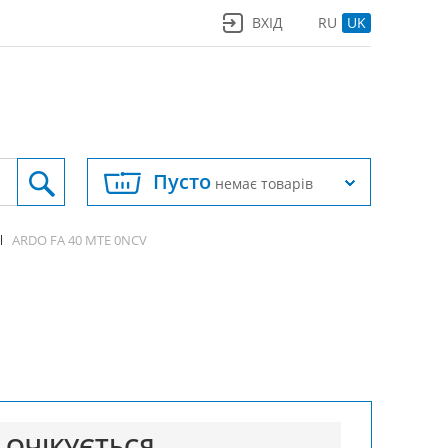
ВХІД
RU
UK
Пусто
немає товарів
ARDO FA 40 MTE 0NCV
ОЧІКУЄТЬСЯ