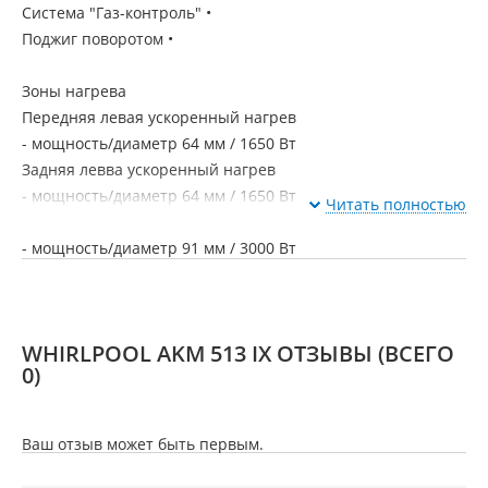
Система "Газ-контроль" •
Поджиг поворотом •
Зоны нагрева
Передняя левая ускоренный нагрев
- мощность/диаметр 64 мм / 1650 Вт
Задняя левва ускоренный нагрев
- мощность/диаметр 64 мм / 1650 Вт
Читать полностью
Задняя правая быстрый нагрев
- мощность/диаметр 91 мм / 3000 Вт
Передняя правая добавочная
- мощность/диаметр 45 мм / 1000 Вт
WHIRLPOOL AKM 513 IX ОТЗЫВЫ
(ВСЕГО
Электрические параметры
0)
Напряжение 230 В
Частота сети 50 Гц
Ваш отзыв может быть первым.
Размеры/вес
Размеры (ВхШхГ) 41х590х510 мм