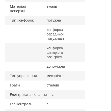
заощадити собі час приготування обіду.
Матеріал
емаль
поверхні
Тип конфорок
потужна
З метою безпеки
конфорка
середньої
Варильна поверхня SAMSUNG GN 642 FFBD не тільки
потужності
гарна, але й безпечна. Вона оснащена системою газ –
контролю, яка убереже ваше житло від неприємностей. У
конфорка
швидкого
разі загасання полум'я ця система перекриває доступ
розігріву
газу, виключаючи таким чином ймовірність витоку газу.
допоміжна
Тип управління
механічне
Грати
сталеві
Електрозапалювання
є
Газ контроль
є