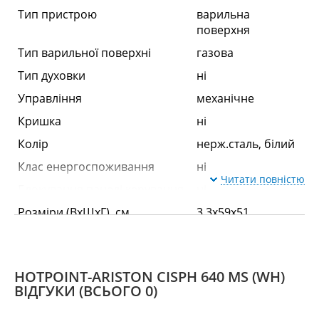
Тип пристрою
варильна
поверхня
Тип варильної поверхні
газова
Тип духовки
ні
Управління
механічне
Кришка
ні
Колір
нерж.сталь, білий
Клас енергоспоживання
ні
Читати повністю
Блокування панелі керування
ні
Розміри (ВхШхГ), см
3.3x59x51
Варильна поверхня
Залежна
ні
HOTPOINT-ARISTON CISPH 640 MS (WH)
Кількість газових конфорок
4
ВІДГУКИ
(ВСЬОГО 0)
Кількість електричних
ні