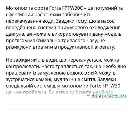
Мотопомпа форте Forte FPTW30C – це потужний та
ефективний насос, який забезпечить
перекачування води. Завдяки тому, що в насосі
передбачена система примусового охолодження
двигуна, ви можете використовувати дану модель
протягом максимально тривалого часу, не
ризикуючи втратити в продуктивності агрегату.
Не завжди якість води, що перекачується, можна
контролювати. Часто трапляється так, що необхідно
працювати із замусленою водою, в якій можуть
зустрічатися камені, мул та інше сміття. Завдяки
спеціальній системі для мотопомпи Forte FPTW30
це – не проблема. Ви легко здійсните необхідні
Читати повністю
роботи незалежно від ступеня забруднення води.
Мотопомпа Forte FPTW30 створена спеціально для
співробітників МНС, комунальників, будівельників
та всіх, хто за родом діяльності стикається з
необхідністю проводити підземні роботи, або ж у