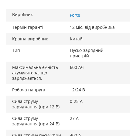
Виробник
Forte
Термін гарантії
12 міс. від виробника
Країна виробник
Китай
Тип
Пуско-зарядний
пристрій
Максимальна ємність
600 Ач
акумулятора, що
заряджається.
Робоча напруга
12/24 В
Сила струму
0-25 А
заряджання (при 12 В)
Сила струму
27 А
заряджання (при 24 В)
Сила струму пуску (при
400 А