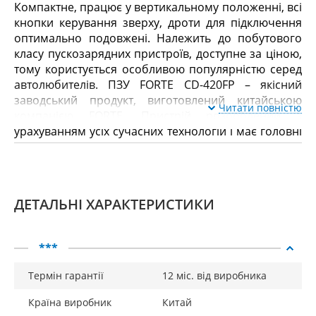
Компактне, працює у вертикальному положенні, всі
кнопки керування зверху, дроти для підключення
оптимально подовжені. Належить до побутового
класу пускозарядних пристроїв, доступне за ціною,
тому користується особливою популярністю серед
автолюбителів. ПЗУ FORTE CD-420FP – якісний
заводський продукт, виготовлений китайською
Читати повністю
компанією FORTE. Пристрій розроблений з
урахуванням усіх сучасних технологій і має головні
переваги високоякісної техніки – надійність в
експлуатації та високий рівень безпеки. Пристрій
має показник максимального струму для пуску 400
А, що дозволяє завжди швидко і вчасно заряджати
ДЕТАЛЬНІ ХАРАКТЕРИСТИКИ
акумулятор, що розрядився, ємністю від 100 Ач до
максимум 600 Ач. Це сучасний практичний
пристрій, легкий і компактний, який можна легко
***
транспортувати і постійно возити з собою в
машині. Однією з переваг даного пристрою є те, що
Термін гарантії
12 міс. від виробника
компанія FORTE має велику мережу сервісних
центрів по Україні, а це означає швидкий
Країна виробник
Китай