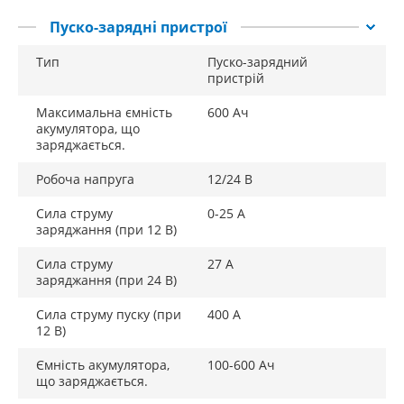
гарантійний ремонт, а також гарне післягарантійне
обслуговування та постійну наявність запчастин.
Пуско-зарядні пристрої
Тип
Пуско-зарядний
пристрій
Максимальна ємність
600 Ач
акумулятора, що
заряджається.
Робоча напруга
12/24 В
Сила струму
0-25 А
заряджання (при 12 В)
Сила струму
27 А
заряджання (при 24 В)
Сила струму пуску (при
400 А
12 В)
Ємність акумулятора,
100-600 Ач
що заряджається.