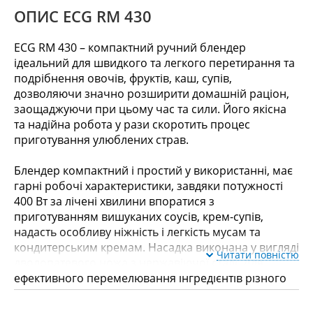
ОПИС ECG RM 430
ECG RM 430 – компактний ручний блендер
ідеальний для швидкого та легкого перетирання та
подрібнення овочів, фруктів, каш, супів,
дозволяючи значно розширити домашній раціон,
заощаджуючи при цьому час та сили. Його якісна
та надійна робота у рази скоротить процес
приготування улюблених страв.
Блендер компактний і простий у використанні, має
гарні робочі характеристики, завдяки потужності
400 Вт за лічені хвилини впоратися з
приготуванням вишуканих соусів, крем-супів,
надасть особливу ніжність і легкість мусам та
кондитерським кремам. Насадка виконана у вигляді
Читати повністю
дволопатевого ножа з нержавіючої сталі. Для
ефективного перемелювання інгредієнтів різного
ступеня твердості прилад оснащений стандартною
та підвищеною швидкістю роботи. З ним легко та