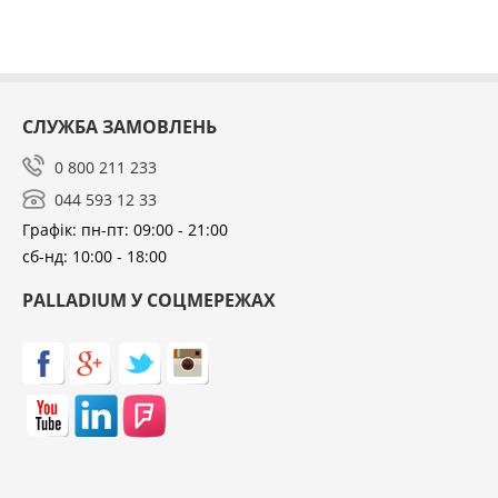
цікаво експериментувати у процесі приготування
нових та старих улюблених страв.
Корпус основної частини пристрою виконаний з
високоякісного пластику, насадка виготовлена ​​з
СЛУЖБА ЗАМОВЛЕНЬ
міцного металу, не вимагає особливого догляду,
легко очищення. Оснащений зручною кнопкою
0 800 211 233
включення та вибору робочої швидкості. Відмінно
044 593 12 33
подрібнить будь-які продукти і досягне ідеальної
Графік: пн-пт: 09:00 - 21:00
текстури.
сб-нд: 10:00 - 18:00
PALLADIUM У СОЦМЕРЕЖАХ