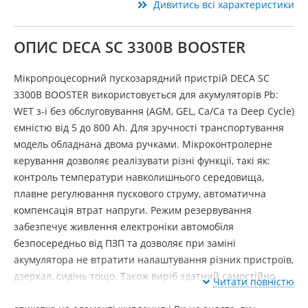
Дивитись всі характеристики
ОПИС DECA SC 3300B BOOSTER
Мікропроцесорний пускозарядний пристрій DECA SC
3300B BOOSTER використовується для акумуляторів Pb:
WET з-і без обслуговування (AGM, GEL, Ca/Ca та Deep Cycle)
ємністю від 5 до 800 Ah. Для зручності транспортування
модель обладнана двома ручками. Мікроконтролерне
керування дозволяє реалізувати різні функції, такі як:
контроль температури навколишнього середовища,
плавне регулювання пускового струму, автоматична
компенсація втрат напруги. Режим резервування
забезпечує живлення електроніки автомобіля
безпосередньо від ПЗП та дозволяє при заміні
акумулятора не втратити налаштування різних пристроїв,
дзеркал, сидінь тощо. Також виріб здатний самостійно
Читати повністю
визначити правильність вибору напруги, якщо відсутня