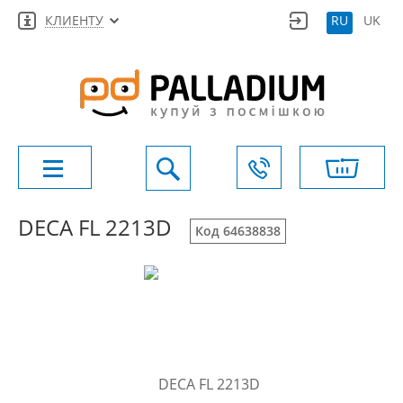
КЛИЕНТУ
RU
UK
DECA FL 2213D
Код 64638838