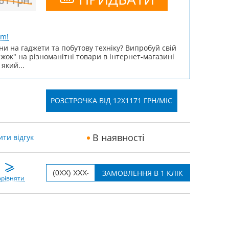
261
грн.
um!
ни на гаджети та побутову техніку? Випробуй свій
ижок" на різноманітні товари в інтернет-магазині
 який...
РОЗСТРОЧКА ВІД 12X1171 ГРН/МІС
В наявності
ти відгук
рівняти