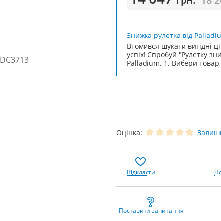
грн.
18 
Знижка рулетка від Palladi
Втомився шукати вигідні ці
успіх! Спробуй "Рулетку зн
Palladium. 1. Вибери товар,
Оцінка:
Залиши
Відкласти
По
Поставити запитання