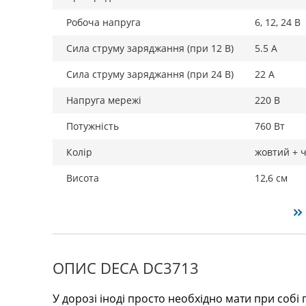
Робоча напруга
6, 12, 24 В
Сила струму заряджання (при 12 В)
5.5 А
Сила струму заряджання (при 24 В)
22 А
Напруга мережі
220 В
Потужність
760 Вт
Колір
жовтий + 
Висота
12,6 см
ОПИС DECA DС3713
У дорозі іноді просто необхідно мати при собі