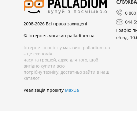
СЛУЖБА
0 800
044 5
2008-2026
Всі права захищені
Графік: пн
© Інтернет-магазин palladium.ua
сб-нд: 10:
Інтернет-шопінг у магазині palladium.ua
– це економія
часу та грошей, адже для того, щоб
вигідно купити всю
потрібну техніку, достатньо зайти в наш
каталог.
Реалізація проекту
MaxUa