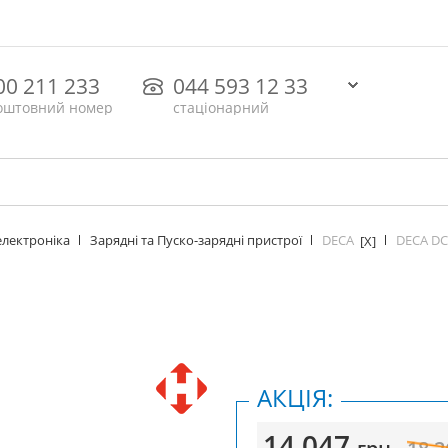
00 211 233
044 593 12 33
оштовний номер
стаціонарний
DECA
DECA DС
електроніка
Зарядні та Пуско-зарядні пристрої
[X]
АКЦІЯ:
14 047