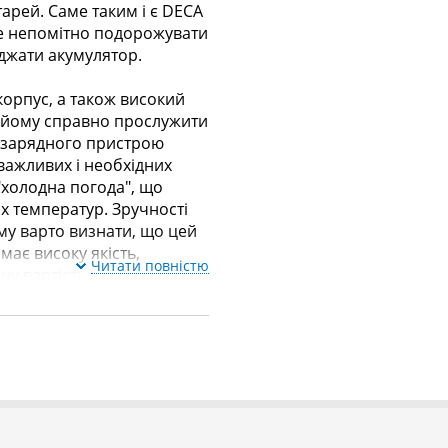
арей. Саме таким і є DECA
же непомітно подорожувати
яджати акумулятор.
корпус, а також високий
ь йому справно прослужити
я зарядного пристрою
 важливих і необхідних
"холодна погода", що
х температур. Зручності
ому варто визнати, що цей
має високу якість,
Читати повністю
у вартість.