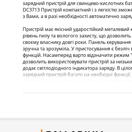
зарядний пристрій для свинцево-кислотних бат
DС3713 Пристрій компактний і з легкістю змо
з Вами, а в разі необхідності автоматично зар
Пристрій має якісний ударостійкий металевий 
рівень пилу та вологого захисту, що дозволит
своєму власнику довгі роки. Панель керуванн
зручна та зрозуміла. У пристосування є безліч
функцій. Насамперед варто відзначити режим 
дозволить використовувати пристрій за низьки
додає світлодіодного індикатора заряду. В ціл
зарядний пристрій багато на необхідні функції, 
приголомшливу ступінь надійності та виправдан