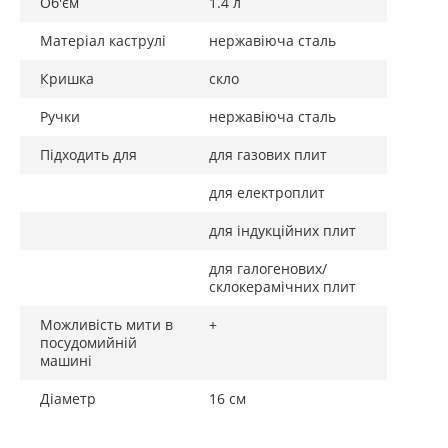
Об'єм
1.4 л
Матеріал каструлі
нержавіюча сталь
Кришка
скло
Ручки
нержавіюча сталь
Підходить для
для газових плит
для електроплит
для індукційних плит
для галогенових/
склокерамічних плит
Можливість мити в
+
посудомийній
машині
Діаметр
16 см