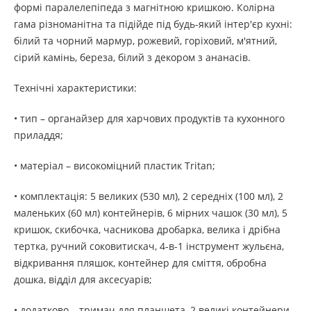
формі паралелепіпеда з магнітною кришкою. Колірна
гама різноманітна та підійде під будь-який інтер'єр кухні:
білий та чорний мармур, рожевий, горіховий, м'ятний,
сірий камінь, береза, білий з декором з ананасів.
Технічні характеристики:
• тип – органайзер для харчових продуктів та кухонного
приладдя;
• матеріал – високоміцний пластик Tritan;
• комплектація: 5 великих (530 мл), 2 середніх (100 мл), 2
маленьких (60 мл) контейнерів, 6 мірних чашок (30 мл), 5
кришок, скибочка, часникова дробарка, велика і дрібна
тертка, ручний соковитискач, 4-в-1 інструмент жульєна,
відкривання пляшок, контейнер для сміття, обробна
дошка, відділ для аксесуарів;
• додатково – тримач для планшета, 2 великі контейнери