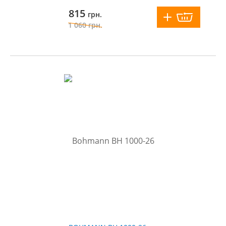
815
грн.
1 060
грн.