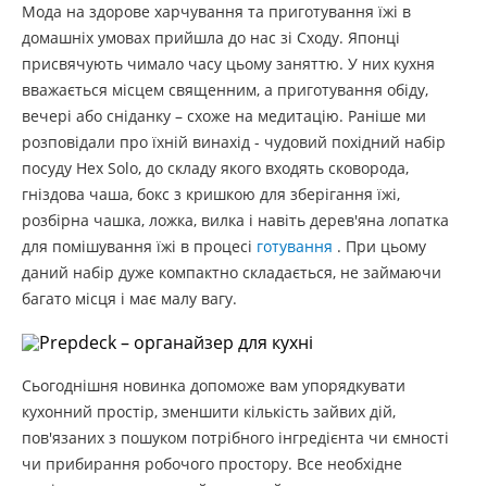
Мода на здорове харчування та приготування їжі в
домашніх умовах прийшла до нас зі Сходу. Японці
присвячують чимало часу цьому заняттю. У них кухня
вважається місцем священним, а приготування обіду,
вечері або сніданку – схоже на медитацію. Раніше ми
розповідали про їхній винахід - чудовий похідний набір
посуду Hex Solo, до складу якого входять сковорода,
гніздова чаша, бокс з кришкою для зберігання їжі,
розбірна чашка, ложка, вилка і навіть дерев'яна лопатка
для помішування їжі в процесі
готування
. При цьому
даний набір дуже компактно складається, не займаючи
багато місця і має малу вагу.
Сьогоднішня новинка допоможе вам упорядкувати
кухонний простір, зменшити кількість зайвих дій,
пов'язаних з пошуком потрібного інгредієнта чи ємності
чи прибирання робочого простору. Все необхідне