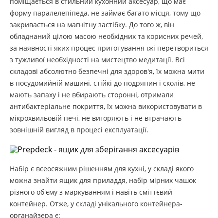
поміщається в стильний кухонний аксесуар, що має
форму паралелепіпеда, не займає багато місця, тому що
закривається на магнітну застібку. До того ж, він
обладнаний цілою масою необхідних та корисних речей,
за наявності яких процес приготування їжі перетвориться
з тужливої ​​необхідності на мистецтво медитації. Всі
складові абсолютно безпечні для здоров'я, їх можна мити
в посудомийній машині, стійкі до подряпин і сколів, не
мають запаху і не вбирають сторонні, отримали
антибактеріальне покриття, їх можна використовувати в
мікрохвильовій печі, не вигоряють і не втрачають
зовнішній вигляд в процесі експлуатації.
Набір є всеосяжним рішенням для кухні, у складі якого
можна знайти ящик для приладдя, набір мірних чашок
різного об'єму з маркуванням і навіть сміттєвий
контейнер. Отже, у складі унікального контейнера-
органайзера є: