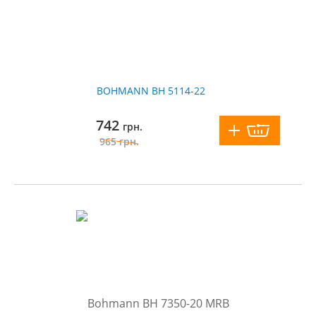
BOHMANN BH 5114-22
742
грн.
965
грн.