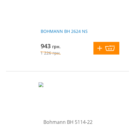
BOHMANN BH 2624 NS
943
грн.
1 226
грн.