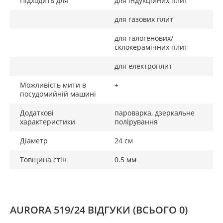
Підходить для
для індукційних плит
для газових плит
для галогенових/
склокерамічних плит
для електроплит
Можливість мити в
+
посудомийній машині
Додаткові
пароварка, дзеркальне
характеристики
полірування
Діаметр
24 см
Товщина стін
0.5 мм
AURORA 519/24 ВІДГУКИ
(ВСЬОГО 0)