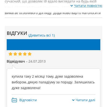
сучасний, що дозволяє їй вдало виглядати на будь-якій
Читати повністю
кухні. Матеріал панелі конфорок - гартоване скло, не
вимагає особливого догляду. Додатково варто наголосити
на компактності розміщення.
ВІДГУКИ
(Дивитись всі 1)
НАПИСАТИ ВІДГУК
Відвідувач
– 24.07.2013
купила таку 2 місяці тому, дуже задоволена
вибором, дякую паладіуму за пораду. Залишилась
дуже задоволена!
Відповісти
Читати далі