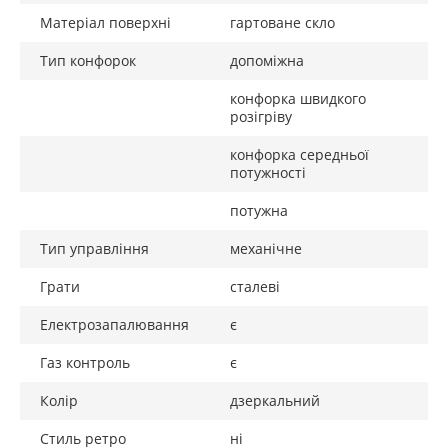
Матеріал поверхні
гартоване скло
Тип конфорок
допоміжна
конфорка швидкого
розігріву
конфорка середньої
потужності
потужна
Тип управління
механічне
Грати
сталеві
Електрозапалювання
є
Газ контроль
є
Колір
дзеркальний
Стиль ретро
ні