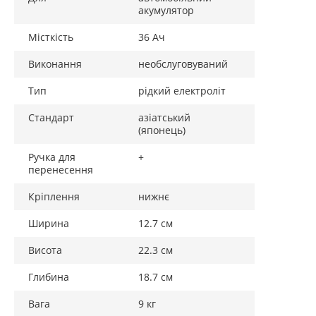
Автовиробників);
акумулятор
- індикатор стану батареї;
Місткість
36 Ач
- зручна ручка для перенесення;
- вбудований пламегасник;
Виконання
необслуговуваний
- якість виробників ОЕМ;
- Порівняно із звичайною батареєю – на 20%
Тип
рідкий електроліт
більший струм.
Стандарт
азіатський
(японець)
Ручка для
+
перенесення
Кріплення
нижнє
Ширина
12.7 см
Висота
22.3 см
Глибина
18.7 см
Вага
9 кг