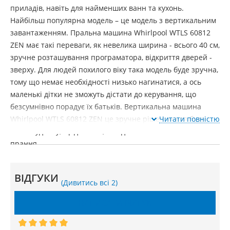
приладів, навіть для найменших ванн та кухонь.
Найбільш популярна модель – це модель з вертикальним
завантаженням. Пральна машина Whirlpool WTLS 60812
ZEN має такі переваги, як невелика ширина - всього 40 см,
зручне розташування програматора, відкриття дверей -
зверху. Для людей похилого віку така модель буде зручна,
тому що немає необхідності низько нагинатися, а ось
маленькі дітки не зможуть дістати до керування, що
безсумнівно порадує їх батьків. Вертикальна машина
Whirlpool WTLS 60812 ZEN це зручне рішення для будь-
Читати повністю
якого будинку, щоденного, швидкого та економічного
прання.
Купити пральну машину Whirlpool WTLS 60812
ZEN
ВІДГУКИ
(Дивитись всі 2)
НАПИСАТИ ВІДГУК