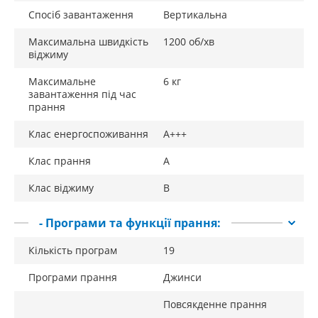
Спосіб завантаження
Вертикальна
Максимальна швидкість
1200 об/хв
віджиму
Максимальне
6 кг
завантаження під час
прання
Клас енергоспоживання
A+++
Клас прання
A
Клас віджиму
B
- Програми та функції прання:
Кількість програм
19
Програми прання
Джинси
Повсякденне прання