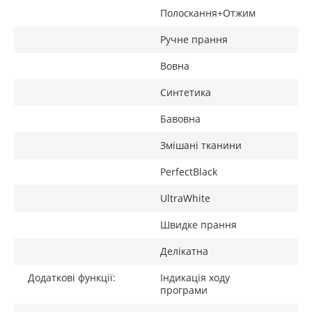
Полоскання+Отжим
Ручне прання
Вовна
Синтетика
Бавовна
Змішані тканини
PerfectBlack
UltraWhite
Швидке прання
Делікатна
Додаткові функції:
Індикація ходу
програми