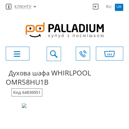
КЛІЄНТУ
RU
UK
WHIRLPOOL
Духова шафа
OMR58HU1B
Код 64830051