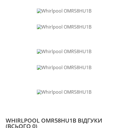
Whirlpool має слайдерну систему полиць для
зручності використання. Еклетронний контроль.
Електронний контроль температури.
WHIRLPOOL OMR58HU1B ВІДГУКИ
(ВСЬОГО 0)