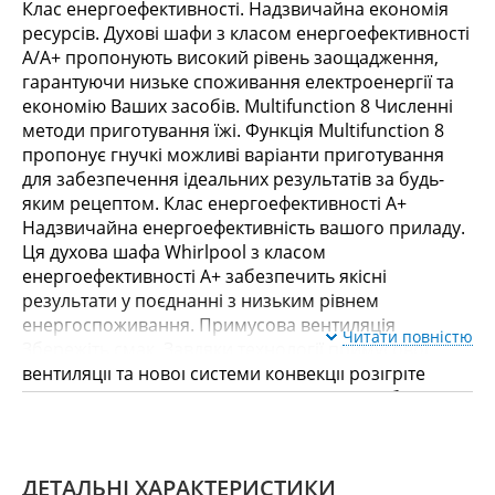
Клас енергоефективності. Надзвичайна економія
ресурсів. Духові шафи з класом енергоефективності
А/А+ пропонують високий рівень заощадження,
гарантуючи низьке споживання електроенергії та
економію Ваших засобів. Multifunction 8 Численні
методи приготування їжі. Функція Multifunction 8
пропонує гнучкі можливі варіанти приготування
для забезпечення ідеальних результатів за будь-
яким рецептом. Клас енергоефективності А+
Надзвичайна енергоефективність вашого приладу.
Ця духова шафа Whirlpool з класом
енергоефективності А+ забезпечить якісні
результати у поєднанні з низьким рівнем
енергоспоживання. Примусова вентиляція
Читати повністю
Збережіть смак. Завдяки технології примусової
вентиляції та нової системи конвекції розігріте
повітря рівномірно циркулює в духовці, забезпечує
соковиті та смачні страви. Smart clean Екологічна
очистка без зайвих зусиль. Інноваційна технологія
SmartClean очищає вашу духову шафу ретельно та
ДЕТАЛЬНІ ХАРАКТЕРИСТИКИ