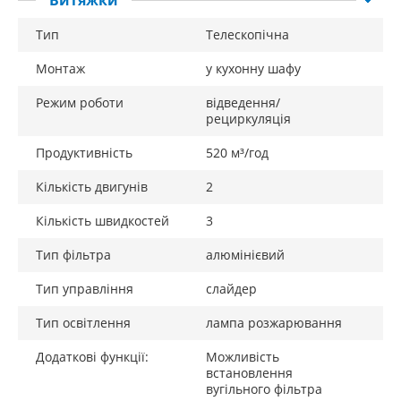
Витяжки
Тип
Телескопічна
Монтаж
у кухонну шафу
Режим роботи
відведення/
рециркуляція
Продуктивність
520 м³/год
Кількість двигунів
2
Кількість швидкостей
3
Тип фільтра
алюмінієвий
Тип управління
слайдер
Тип освітлення
лампа розжарювання
Додаткові функції:
Можливість
встановлення
вугільного фільтра