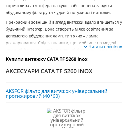
сприятлива атмосфера на кухні забезпечена завдяки
вбудованому фільтру та чудовій потужності витяжки.
Прекрасний зовнішній вигляд витяжки вдало впишеться у
будь-який інтер'єр. Вона створить м'яке освітлення за
допомогою вбудованих ламп, тип яких – лампа
розжарювання. Слід зазначити, що особливістю моделі є
Читати повністю
зручний багаторазовий металевий фільтр касетного типу.
Купити витяжку CATA TF 5260 Inox
АКСЕСУАРИ CATA TF 5260 INOX
AKSFOR фільтр для витяжок універсальний
протижировий (40*60)