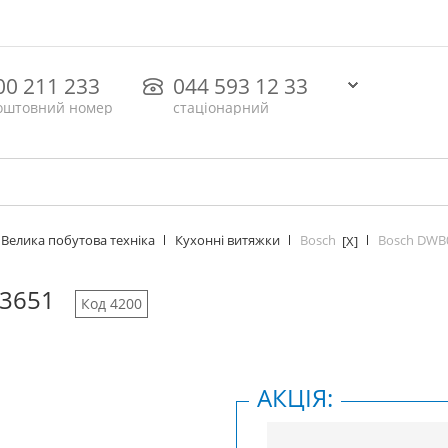
00 211 233
044 593 12 33
оштовний номер
стаціонарний
Bosch
Bosch DWB
Велика побутова техніка
Кухонні витяжки
[X]
3651
Код 4200
АКЦІЯ: