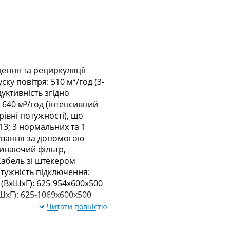
дення та рециркуляції
ку повітря: 510 м³/год (3-
дуктивність згідно
; 640 м³/год (інтенсивний
рівні потужності), що
13; 3 нормальних та 1
рування за допомогою
инаючий фільтр,
Кабель зі штекером
Потужність підключення:
 (ВхШхГ): 625-954х600х500
ШхГ): 625-1069х600х500
Читати повністю