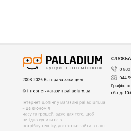
СЛУЖБА
0 800
044 5
2008-2026
Всі права захищені
Графік: пн
© Інтернет-магазин palladium.ua
сб-нд: 10:
Інтернет-шопінг у магазині palladium.ua
– це економія
часу та грошей, адже для того, щоб
вигідно купити всю
потрібну техніку, достатньо зайти в наш