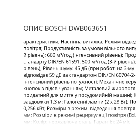
ОПИС BOSCH DWB063651
арактеристики; Настінна витяжка; Режим відве
повітря; Продуктивність за умови вільного випус
й рівень); 660 м³/год (інтенсивний рівень); Про
стандарту DIN/EN 61591: 500 м³/год (3-й рівень)
рівень); Рівень шуму: 45 дБ (при роботі на 3-му 
відповідає 59 дБ за стандартом DIN/EN 60704-2-
інтенсивний рівень потужності; Механічне ке
кнопок з підсвічуванням; Металевий жиропогл
придатний для миття у посудомийній машині; 
завдовжки 1,3 м; Галогенні лампи (2 х 28 Вт); 
0,256 кВт; Розміри в режимі відведення повітря
мм; Розміри в режимі рециркуляції повітря (Вх
мм; Колір: нержавіюча сталь; Гарантія: 24 міс