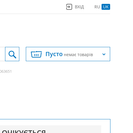
ВХІД
RU
UK
Пусто
немає товарів
063651
ОЧІКУЄТЬСЯ