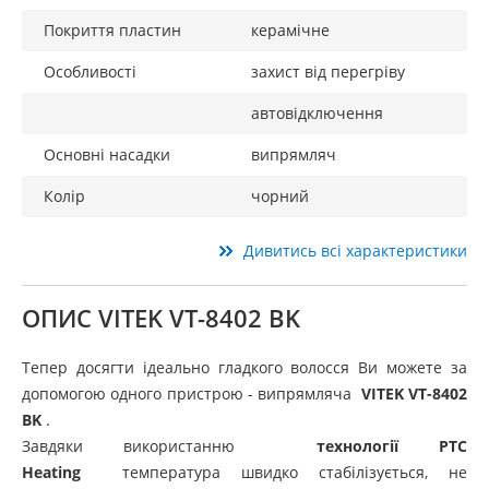
Покриття пластин
керамічне
Особливості
захист від перегріву
автовідключення
Основні насадки
випрямляч
Колір
чорний
Дивитись всі характеристики
ОПИС VITEK VT-8402 BK
Тепер досягти ідеально гладкого волосся Ви можете за
допомогою одного пристрою - випрямляча
VITEK VT-8402
BK
.
Завдяки використанню
технології PTC
Heating
температура швидко стабілізується, не