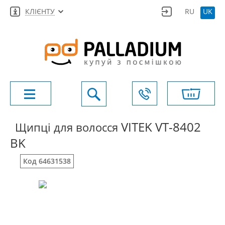
КЛІЄНТУ
RU
UK
VITEK VT-8402
Щипці для волосся
BK
Код 64631538