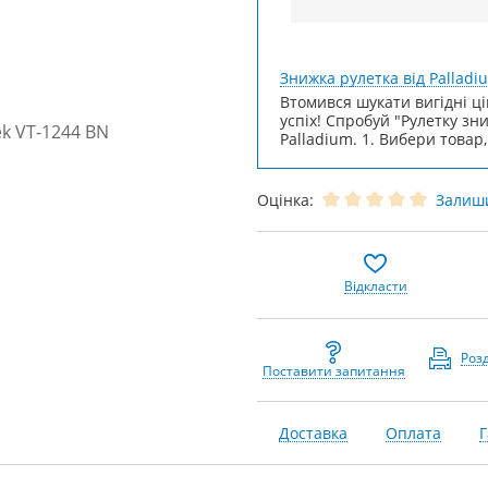
Знижка рулетка від Palladi
Втомився шукати вигідні ці
успіх! Спробуй "Рулетку зн
Palladium. 1. Вибери товар,
Оцінка:
Залиши
Відкласти
Роз
Поставити запитання
Доставка
Оплата
Г