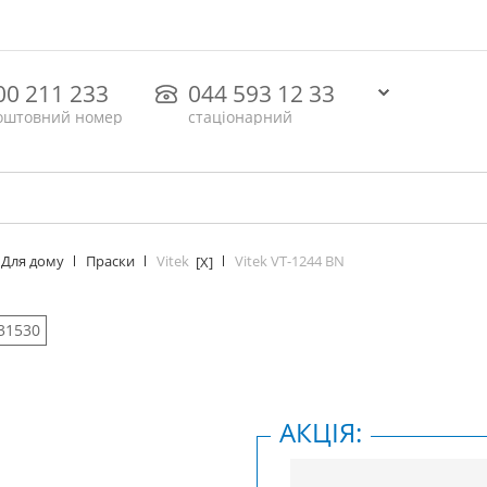
00 211 233
044 593 12 33
оштовний номер
стаціонарний
Vitek
Vitek VT-1244 BN
Для дому
Праски
[X]
31530
АКЦІЯ: