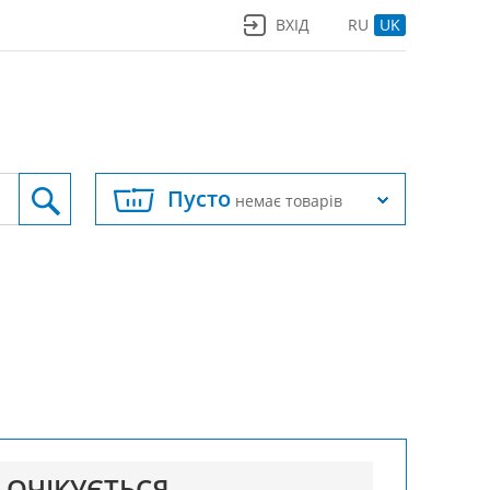
ВХІД
RU
UK
Пусто
немає товарів
ОЧІКУЄТЬСЯ