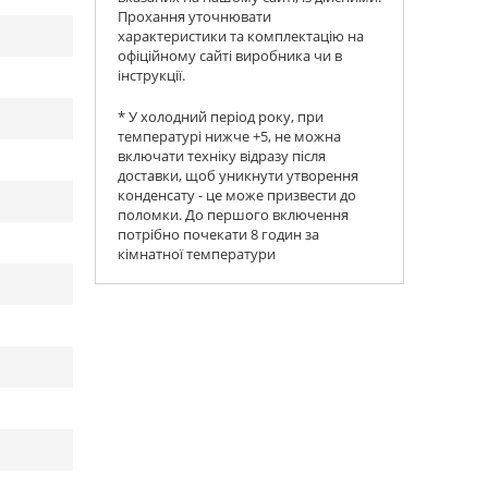
Прохання уточнювати
характеристики та комплектацію на
офіційному сайті виробника чи в
інструкції.
* У холодний період року, при
температурі нижче +5, не можна
включати техніку відразу після
доставки, щоб уникнути утворення
конденсату - це може призвести до
поломки. До першого включення
потрібно почекати 8 годин за
кімнатної температури