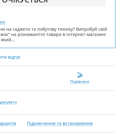
um!
ни на гаджети та побутову техніку? Випробуй свій
ижок" на різноманітні товари в інтернет-магазині
 який...
ти відгук
Порівняти
друкувати
арантія
Підключення та встановлення