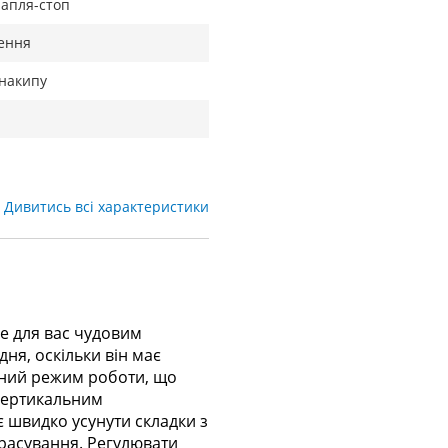
рапля-стоп
ення
 накипу
Дивитись всі характеристики
е для вас чудовим
ня, оскільки він має
ьний режим роботи, що
вертикальним
 швидко усунути складки з
прасування. Регулювати