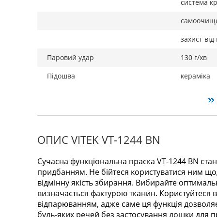
система к
самоочищ
захист від
Паровий удар
130 г/хв
Підошва
кераміка
ОПИС VITEK VT-1244 BN
Сучасна функціональна праска VT-1244 BN стан
придбанням. Не бійтеся користуватися ним щод
відмінну якість збирання. Вибирайте оптимал
визначається фактурою тканин. Користуйтеся 
відпарюванням, адже саме ця функція дозволяє
будь-яких речей без застосування дошки для 