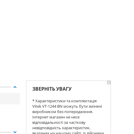
ЗВЕРНІТЬ УВАГУ
* Характеристики та комплектація
Vitek VT-1244 BN можуть бути змінені
виробником без попередження.
Інтернет магазин не несе
відповідальності за часткову
невідповідність характеристик,
вказаних на нашому сайті, із дійсними.