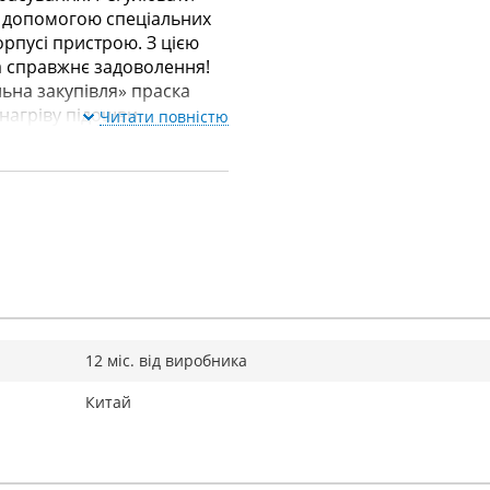
а допомогою спеціальних
рпусі пристрою. З цією
а справжнє задоволення!
ьна закупівля» праска
нагріву підошви.
Читати повністю
12 міс. від виробника
Китай