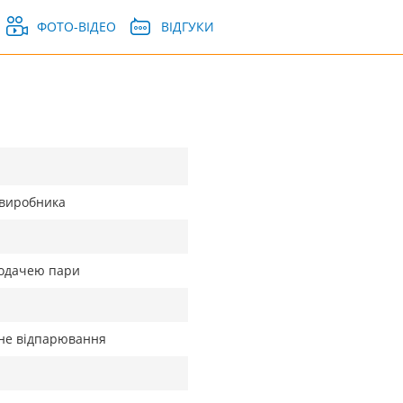
ФОТО-ВІДЕО
ВІДГУКИ
д виробника
подачею пари
не відпарювання