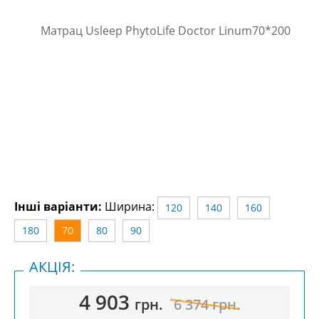
Інші варіанти:
Ширина:
120
140
160
180
70
80
90
АКЦІЯ:
4 903
грн.
6 374
грн.