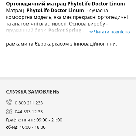
Ортопедичний матрац PhytoLife Doctor Linum
Матрац
PhytoLife Doctor Linum
- сучасна
комфортна модель, яка має прекрасні ортопедичні
та анатомічні властивості. Основа виробу -
пружинний блок
Pocket Spring
.
Читати повністю
Периметр моделі посилено трьома металевими
рамками та Єврокаркасом з інноваційної піни.
Завдяки цьому забезпечується додатковий захист
від пікових навантажень та краще зберігаються
властивості матраца.
Внутрішнє наповнення моделі представлене у
вигляді екологічно чистих матеріалів, які мають
різні властивості. Особливу підтримку хребта під
час сну забезпечує матеріал
Softex Linum
. Це
СЛУЖБА ЗАМОВЛЕНЬ
унікальна розробка компанії
Usleep
, яка
0 800 211 233
складається з натурального льону та мікроволокон.
Чохол виробу виготовлений із високоміцного
044 593 12 33
жаккарда. Він не перешкоджає природній
Графік: пн-пт: 09:00 - 21:00
вентиляції матраца, а також відрізняється
сб-нд: 10:00 - 18:00
підвищеною практичністю.