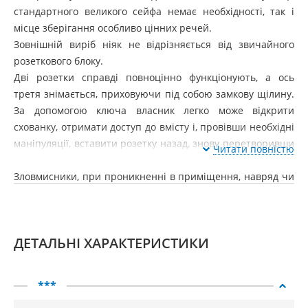
стандартного великого сейфа немає необхідності, так і
місце зберігання особливо цінних речей.
Зовнішній виріб ніяк не відрізняється від звичайного
розеткового блоку.
Дві розетки справді повноцінно функціонують, а ось
третя знімається, приховуючи під собою замкову щілину.
За допомогою ключа власник легко може відкрити
схованку, отримати доступ до вмісту і, провівши необхідні
маніпуляції, вставити розетку назад, знову перетворивши
Читати повністю
конструкцію на нічим не примітний розетковий блок.
Зловмисники, при проникненні в приміщення, навряд чи
оглядатимуть всі розетки, що знаходяться в ньому. А
міцна система замикання та надійний металевий корпус
ще більше ускладнить їм завдання, навіть якщо схованку
ДЕТАЛЬНІ ХАРАКТЕРИСТИКИ
вже виявлено.
***