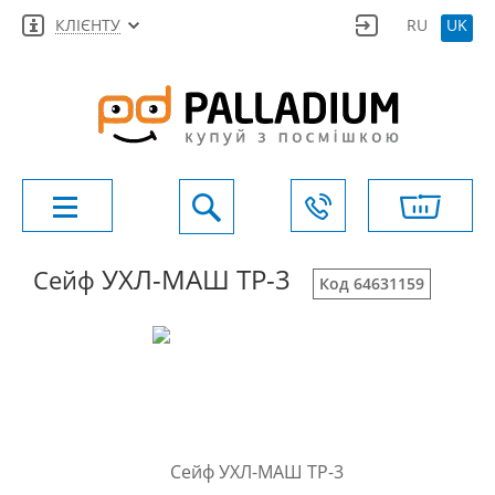
КЛІЄНТУ
RU
UK
УХЛ-МАШ ТР-3
Сейф
Код 64631159