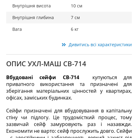
Внутрішня висота
10 см
Внутрішня глибина
7 см
Вага
6 кг
Дивитись всі характеристики
ОПИС УХЛ-МАШ СВ-714
Вбудовані сейфи СВ-714
купуються для
приватного використання та призначені для
зберігання матеріальних цінностей у квартирах,
офісах, заміських будинках.
Сейфи призначені для вбудовування в капітальну
стіну чи підлогу. Це трудомісткий процес, тому
зазвичай сейф замуровують раз і назавжди.
Економити не варто: сейф прослужить довго. Сейфи
- є злостійкими і забезпечують деякий захист від