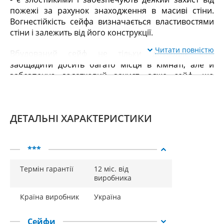
пожежі за рахунок знаходження в масиві стіни.
Вогнестійкість сейфа визначається властивостями
стіни і залежить від його конструкції.
Читати повністю
Вбудований сейф не тільки дозволяє вам
заощадити досить багато місця в кімнаті, але й
забезпечує додатковий захист, адже сейф, що
вбудовується, легко можна сховати від сторонніх
очей, а значить, його набагато складніше виявити.
ДЕТАЛЬНІ ХАРАКТЕРИСТИКИ
Обмежуючим фактором використання сейфів, що
вбудовуються, є товщина стіни, що визначає
габаритні розміри сейфа, і його взломостійкість.
***
Термін гарантії
12 міс. від
виробника
Країна виробник
Україна
Сейфи