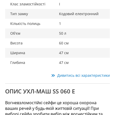
Клас зламостійкості
I
Тип замку
Кодовий електронний
Кількість полиць
1
Об'єм
50 л
Висота
60 см
Ширина
47 см
Глибина
47 см
Дивитись всі характеристики
ОПИС УХЛ-МАШ SS 060 E
Вогневзломостійкі сейфи це хороша охорона
ваших речей у будь-якій життєвій ситуації! При
виборі сейфа зробити вибір між вогнестійким та