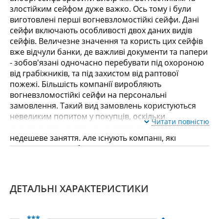
злостійким сейфом дуже важко. Ось тому і були
виготовлені перші вогневзломостійкі сейфи. Дані
сейфи включають особливості двох даних видів
сейфів. Величезне значення та користь цих сейфів
вже відчули банки, де важливі документи та папери
- зобов'язані одночасно перебувати під охороною
від грабіжників, та під захистом від раптової
пожежі. Більшість компанії виробляють
вогневзломостійкі сейфи на персональні
замовлення. Такий вид замовлень користуються
невеликим попитом у покупців, оскільки
Читати повністю
виробництво сейфа на замовлення досить
недешеве заняття. Але існують компанії, які
налагодили виробництво на широкий випуск
сейфів, що дає можливість нам надати Вам
широкий вибір цієї продукції. Вогневзломостійкі
сейфи при всіх своїх хороших і корисних
ДЕТАЛЬНІ ХАРАКТЕРИСТИКИ
характеристиках, мають і невеликі недоліки.
Головним недоліком є ​​великі габарити. Тому їх не
часто застосовують у квартирах та офісах. Другим