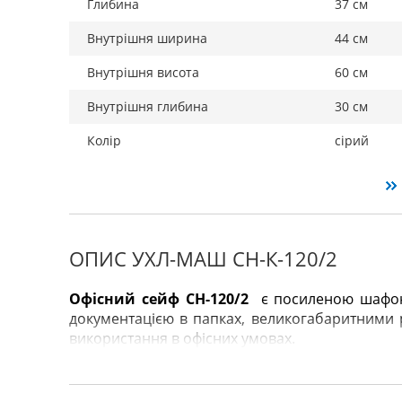
Глибина
37 см
Внутрішня ширина
44 см
Внутрішня висота
60 см
Внутрішня глибина
30 см
Колір
сірий
ОПИС УХЛ-МАШ СН-К-120/2
Офісний сейф СН-120/2
є посиленою шафою 
документацією в папках, великогабаритними
використання в офісних умовах.