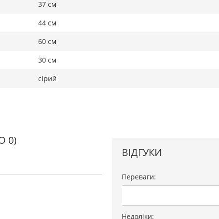
37 см
44 см
60 см
30 см
сірий
О 0)
ВІДГУКИ
Переваги:
Недоліки: