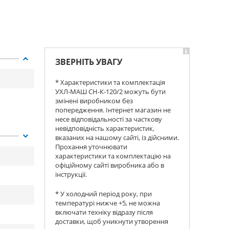
ЗВЕРНІТЬ УВАГУ
* Характеристики та комплектація
УХЛ-МАШ СН-К-120/2 можуть бути
змінені виробником без
попередження. Інтернет магазин не
несе відповідальності за часткову
невідповідність характеристик,
вказаних на нашому сайті, із дійсними.
Прохання уточнювати
характеристики та комплектацію на
офіційному сайті виробника або в
інструкції.
* У холодний період року, при
температурі нижче +5, не можна
включати техніку відразу після
доставки, щоб уникнути утворення