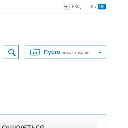
ВХІД
RU
UK
Пусто
немає товарів
ОЧІКУЄТЬСЯ