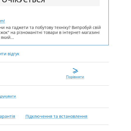
um!
ни на гаджети та побутову техніку? Випробуй свій
ижок" на різноманітні товари в інтернет-магазині
 який...
ти відгук
Порівняти
друкувати
арантія
Підключення та встановлення