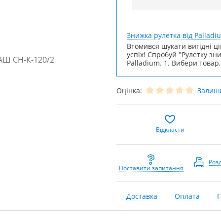
Знижка рулетка від Palladi
Втомився шукати вигідні ці
успіх! Спробуй "Рулетку зн
Palladium. 1. Вибери товар,
Оцінка:
Залиши
Відкласти
Роз
Поставити запитання
Доставка
Оплата
Г