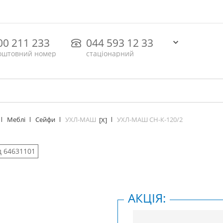
00 211 233
044 593 12 33
оштовний номер
стаціонарний
УХЛ-МАШ
УХЛ-МАШ СН-К-120/2
Меблі
Сейфи
[X]
д 64631101
АКЦІЯ: