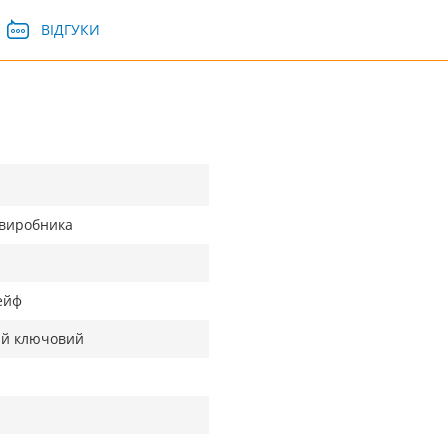
ВІДГУКИ
д виробника
ейф
ий ключовий