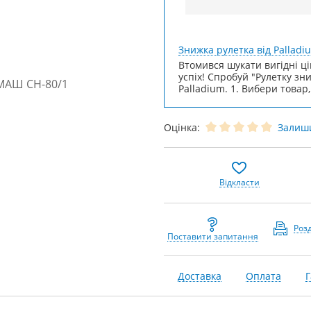
Знижка рулетка від Palladi
Втомився шукати вигідні ці
успіх! Спробуй "Рулетку зн
Palladium. 1. Вибери товар,
Оцінка:
Залиши
Відкласти
Роз
Поставити запитання
Доставка
Оплата
Г