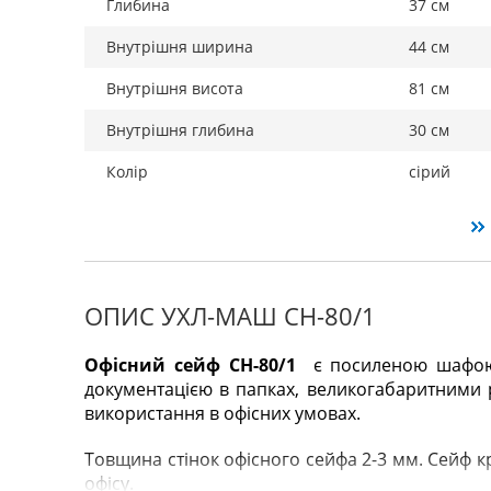
Глибина
37 см
Внутрішня ширина
44 см
Внутрішня висота
81 см
Внутрішня глибина
30 см
Колір
сірий
ОПИС УХЛ-МАШ СН-80/1
Офісний сейф СН-80/1
є посиленою шафою 
документацією в папках, великогабаритними
використання в офісних умовах.
Товщина стінок офісного сейфа 2-3 мм. Сейф кр
офісу.