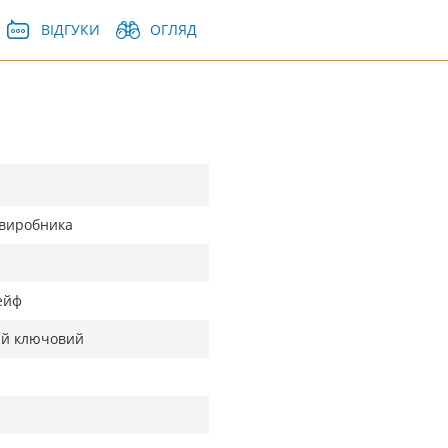
ВІДГУКИ
ОГЛЯД
д виробника
ейф
ий ключовий