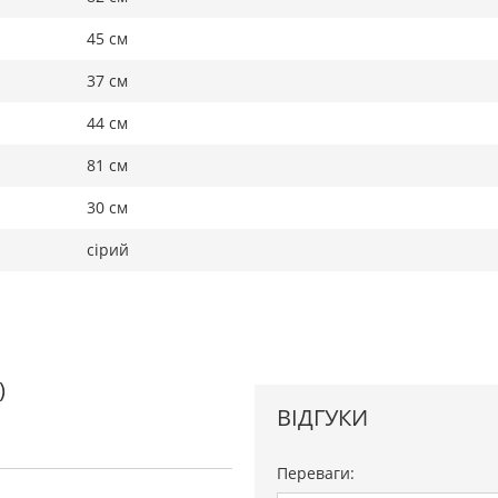
45 см
37 см
44 см
81 см
30 см
сірий
)
ВІДГУКИ
Переваги: