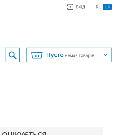
ВХІД
RU
UK
Пусто
немає товарів
ОЧІКУЄТЬСЯ