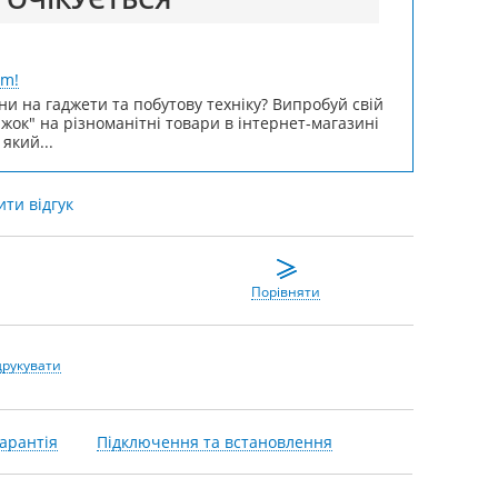
um!
ни на гаджети та побутову техніку? Випробуй свій
ижок" на різноманітні товари в інтернет-магазині
 який...
ти відгук
Порівняти
друкувати
арантія
Підключення та встановлення