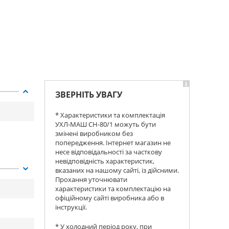
ЗВЕРНІТЬ УВАГУ
* Характеристики та комплектація
УХЛ-МАШ СН-80/1 можуть бути
змінені виробником без
попередження. Інтернет магазин не
несе відповідальності за часткову
невідповідність характеристик,
вказаних на нашому сайті, із дійсними.
Прохання уточнювати
характеристики та комплектацію на
офіційному сайті виробника або в
інструкції.
* У холодний період року, при