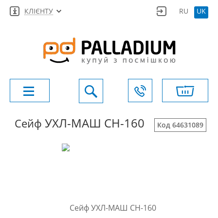
КЛІЄНТУ
RU
UK
УХЛ-МАШ СН-160
Сейф
Код 64631089